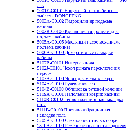
5001C-C0105 Наружный знак кабины — 340
л.с.
5001E-C0101 Наружный знак кабины —
эмблема DONGFENG
5003A-C0102 Гидроцилиндр подъема
кабины
5003B-C0100 Крепление гидроцилиндра
подъема кабины
5005A-C0105 Масляный насос механизма
подъема кабины
5006A-C0100 Декоративные накладки
кабины
5102B-C0101 Интерьер пола
5102J-C0101 Чехол рычага переключения
передач
5103A-C0100 Ящик для мелких вещей
5104A-C0100 Рулевое колесо
5104B-C0100 Облицовка рулевой колонки
5109A-C0101 Напольный коврик кабины
5110B-C0102 Теплоизоляционная накладка
пола
5111B-C0100 Противовибрационная
накладка пола
5205A-C0100 Стеклоочиститель в сборе
5810A-C0100 Ремень безопасности водителя