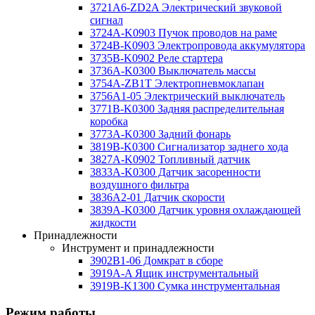
3721A6-ZD2A Электрический звуковой
сигнал
3724A-K0903 Пучок проводов на раме
3724B-K0903 Электропровода аккумулятора
3735B-K0902 Реле стартера
3736A-K0300 Выключатель массы
3754A-ZB1T Электропневмоклапан
3756A1-05 Электрический выключатель
3771B-K0300 Задняя распределительная
коробка
3773A-K0300 Задний фонарь
3819B-K0300 Сигнализатор заднего хода
3827A-K0902 Топливный датчик
3833A-K0300 Датчик засоренности
воздушного фильтра
3836A2-01 Датчик скорости
3839A-K0300 Датчик уровня охлаждающей
жидкости
Принадлежности
Инструмент и принадлежности
3902B1-06 Домкрат в сборе
3919A-A Ящик инструментальный
3919B-K1300 Сумка инструментальная
Режим работы