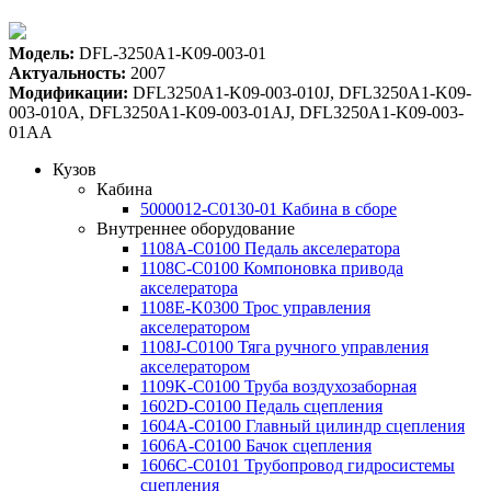
Модель:
DFL-3250A1-K09-003-01
Актуальность:
2007
Модификации:
DFL3250A1-K09-003-010J, DFL3250A1-K09-
003-010A, DFL3250A1-K09-003-01AJ, DFL3250A1-K09-003-
01AA
Кузов
Кабина
5000012-C0130-01 Кабина в сборе
Внутреннее оборудование
1108A-C0100 Педаль акселератора
1108C-C0100 Компоновка привода
акселератора
1108E-K0300 Трос управления
акселератором
1108J-C0100 Тяга ручного управления
акселератором
1109K-C0100 Труба воздухозаборная
1602D-C0100 Педаль сцепления
1604A-C0100 Главный цилиндр сцепления
1606A-C0100 Бачок сцепления
1606C-C0101 Трубопровод гидросистемы
сцепления