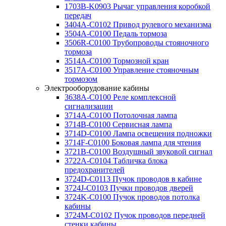
1703B-K0903 Рычаг управления коробкой
передач
3404A-C0102 Привод рулевого механизма
3504A-C0100 Педаль тормоза
3506R-C0100 Трубопроводы стояночного
тормоза
3514A-C0100 Тормозной кран
3517A-C0100 Управление стояночным
тормозом
Электрооборудование кабины
3638A-C0100 Реле комплексной
сигнализации
3714A-C0100 Потолочная лампа
3714B-C0100 Сервисная лампа
3714D-C0100 Лампа освещения подножки
3714F-C0100 Боковая лампа для чтения
3721B-C0100 Воздушный звуковой сигнал
3722A-C0104 Табличка блока
предохранителей
3724D-C0113 Пучок проводов в кабине
3724J-C0103 Пучки проводов дверей
3724K-C0100 Пучок проводов потолка
кабины
3724M-C0102 Пучок проводов передней
стенки кабины