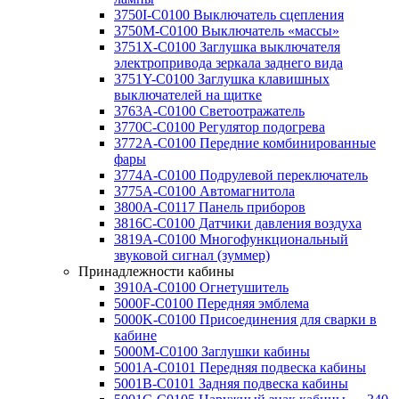
3750I-C0100 Выключатель сцепления
3750M-C0100 Выключатель «массы»
3751X-C0100 Заглушка выключателя
электропривода зеркала заднего вида
3751Y-C0100 Заглушка клавишных
выключателей на щитке
3763A-C0100 Светоотражатель
3770C-C0100 Регулятор подогрева
3772A-C0100 Передние комбинированные
фары
3774A-C0100 Подрулевой переключатель
3775A-C0100 Автомагнитола
3800A-C0117 Панель приборов
3816C-C0100 Датчики давления воздуха
3819A-C0100 Многофункциональный
звуковой сигнал (зуммер)
Принадлежности кабины
3910A-C0100 Огнетушитель
5000F-C0100 Передняя эмблема
5000K-C0100 Присоединения для сварки в
кабине
5000M-C0100 Заглушки кабины
5001A-C0101 Передняя подвеска кабины
5001B-C0101 Задняя подвеска кабины