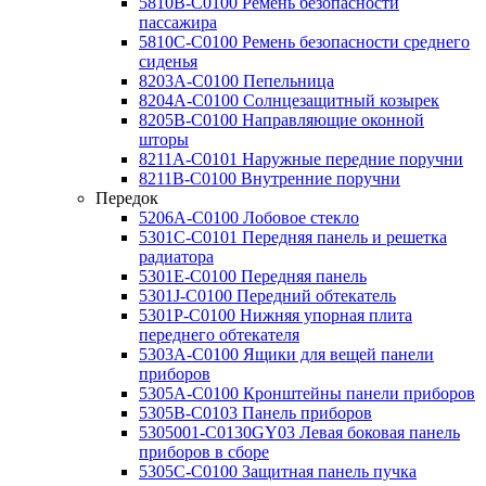
5810B-C0100 Ремень безопасности
пассажира
5810C-C0100 Ремень безопасности среднего
сиденья
8203A-C0100 Пепельница
8204A-C0100 Солнцезащитный козырек
8205B-C0100 Направляющие оконной
шторы
8211A-C0101 Наружные передние поручни
8211B-C0100 Внутренние поручни
Передок
5206A-C0100 Лобовое стекло
5301C-C0101 Передняя панель и решетка
радиатора
5301E-C0100 Передняя панель
5301J-C0100 Передний обтекатель
5301P-C0100 Нижняя упорная плита
переднего обтекателя
5303A-C0100 Ящики для вещей панели
приборов
5305A-C0100 Кронштейны панели приборов
5305B-C0103 Панель приборов
5305001-C0130GY03 Левая боковая панель
приборов в сборе
5305C-C0100 Защитная панель пучка