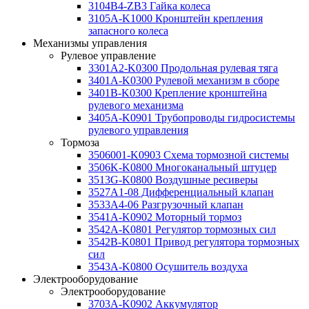
3104B4-ZB3 Гайка колеса
3105A-K1000 Кронштейн крепления
запасного колеса
Механизмы управления
Рулевое управление
3301A2-K0300 Продольная рулевая тяга
3401A-K0300 Рулевой механизм в сборе
3401B-K0300 Крепление кронштейна
рулевого механизма
3405A-K0901 Трубопроводы гидросистемы
рулевого управления
Тормоза
3506001-K0903 Схема тормозной системы
3506K-K0800 Многоканальный штуцер
3513G-K0800 Воздушные ресиверы
3527A1-08 Дифференциальный клапан
3533A4-06 Разгрузочный клапан
3541A-K0902 Моторный тормоз
3542A-K0801 Регулятор тормозных сил
3542B-K0801 Привод регулятора тормозных
сил
3543A-K0800 Осушитель воздуха
Электрооборудование
Электрооборудование
3703A-K0902 Аккумулятор