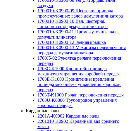
1700010-K0900-08 Регулятор давления
воздуха
1700010-K0900-09 Шестерня привода
промежуточных валов демультипликатора
1700010-K0900-10 Вал, шестерня,
синхронизатор демультипликатора
1700010-K0900-11 Промежуточные валы
демультипликатора
1700010-K0900-12 Задняя крышка
1700010-K0900-13 Механизм переключения
передач демультипликатора
1700J5-02 Рукоятка рычага переключения
передач
1703C-K1000 Кронштейн привода
механизма управления коробкой передач
1703E-K1000 Кронштейны крепления
привода механизма управления коробкой
передач
1703T-K1000 Рычаг переключения передач
1703U-K0800 Трубопровод управления
коробкой передач
Карданные валы
2201A-K0902 Карданные валы
2201010-K0902 Карданный вал среднего
моста