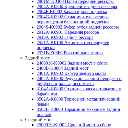
2901M-K0300 Палец передней рессоры
2904A-K0800 Крепление задней рессоры
2904F-K0902 Балансирная подвеска
2904G-K0902 Ограничитель осевого
перемещения балансирной подвески
2904S-K0902 Буфер отбоя задней рессоры
2912A-K0901 Передняя рессора
2913A-K0902 Задняя рессора
2921A-K0100 Амортизатор передней
подвески
2931B-Z06F0 Реактивные штанги
Задний мост
2400010-K0902 Задний мост в сборе
2400B-K0804 Задний мост
2401A-K0902 Картер заднего моста
2402A-K0800 Редуктор главной передачи и
дифференциал заднего моста
3104A-K0800 Ступица колеса с тормозным
барабаном
3502A-K0800 Тормозной механизм задний
левый
3502B-K0800 Тормозной механизм задний
правый
Средний мост
2500010-K0902 Средний мост в сборе