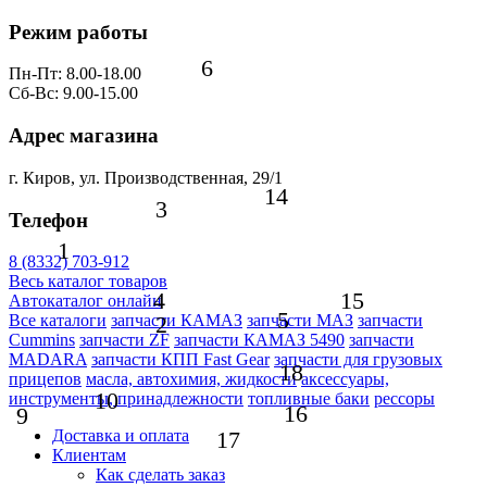
Режим работы
6
Пн-Пт: 8.00-18.00
Сб-Вс: 9.00-15.00
Адрес магазина
г. Киров, ул. Производственная, 29/1
14
3
Телефон
1
8 (8332) 703-912
Весь каталог товаров
4
15
Автокаталог онлайн
5
2
Все каталоги
запчасти КАМАЗ
запчасти МАЗ
запчасти
Cummins
запчасти ZF
запчасти КАМАЗ 5490
запчасти
MADARA
запчасти КПП Fast Gear
запчасти для грузовых
18
прицепов
масла, автохимия, жидкости
аксессуары,
10
инструменты, принадлежности
топливные баки
рессоры
16
9
17
Доставка и оплата
Клиентам
Как сделать заказ