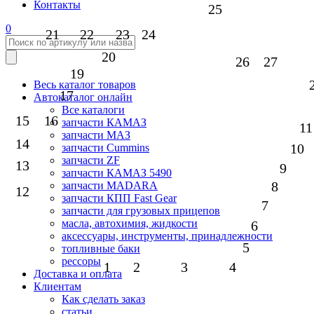
Контакты
25
0
21
22
23
24
20
26
27
19
Весь каталог товаров
17
Автокаталог онлайн
Все каталоги
15
16
запчасти КАМАЗ
11
запчасти МАЗ
14
10
запчасти Cummins
запчасти ZF
13
9
запчасти КАМАЗ 5490
8
запчасти MADARA
12
запчасти КПП Fast Gear
7
запчасти для грузовых прицепов
масла, автохимия, жидкости
6
аксессуары, инструменты, принадлежности
5
топливные баки
рессоры
1
2
3
4
Доставка и оплата
Клиентам
Как сделать заказ
статьи