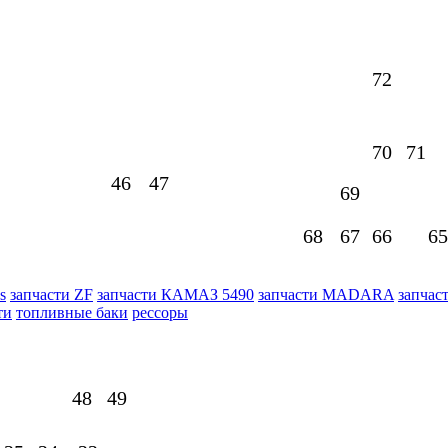
72
70
71
46
47
69
68
67
66
65
s
запчасти ZF
запчасти КАМАЗ 5490
запчасти MADARA
запчас
ти
топливные баки
рессоры
48
49