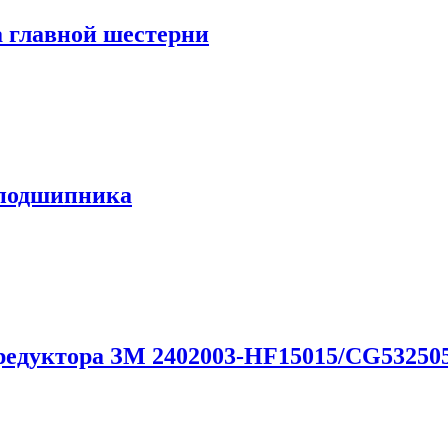
 главной шестерни
подшипника
едуктора ЗМ 2402003-HF15015/CG53250