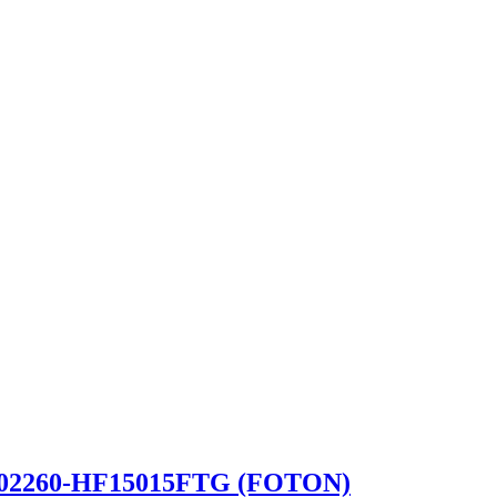
402260-HF15015FTG (FOTON)