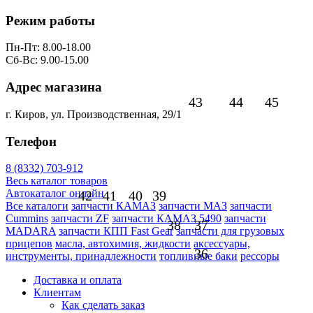
Режим работы
Пн-Пт: 8.00-18.00
Сб-Вс: 9.00-15.00
Адрес магазина
43
44
45
г. Киров, ул. Производственная, 29/1
Телефон
8 (8332) 703-912
Весь каталог товаров
Автокаталог онлайн
42
41
40
39
Все каталоги
запчасти КАМАЗ
запчасти МАЗ
запчасти
Cummins
запчасти ZF
запчасти КАМАЗ 5490
запчасти
38
37
MADARA
запчасти КПП Fast Gear
запчасти для грузовых
прицепов
масла, автохимия, жидкости
аксессуары,
36
инструменты, принадлежности
топливные баки
рессоры
Доставка и оплата
Клиентам
Как сделать заказ