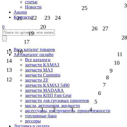
статьи
3
Новости
25
Акции
22
23
24
Контакты
21
20
0
26
27
19
2
17
Весь каталог товаров
15
16
11
Автокаталог онлайн
Все каталоги
14
10
запчасти КАМАЗ
13
9
запчасти МАЗ
запчасти Cummins
8
12
запчасти ZF
7
запчасти КАМАЗ 5490
запчасти MADARA
6
запчасти КПП Fast Gear
запчасти для грузовых прицепов
5
масла, автохимия, жидкости
1
2
3
4
аксессуары, инструменты, принадлежности
топливные баки
рессоры
Доставка и оплата