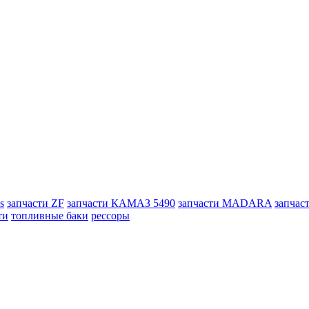
s
запчасти ZF
запчасти КАМАЗ 5490
запчасти MADARA
запчас
ти
топливные баки
рессоры