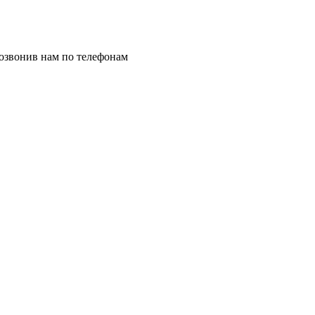
позвонив нам по телефонам
8 (8332) 703-912