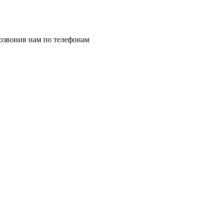
позвонив нам по телефонам
8 (8332) 703-912