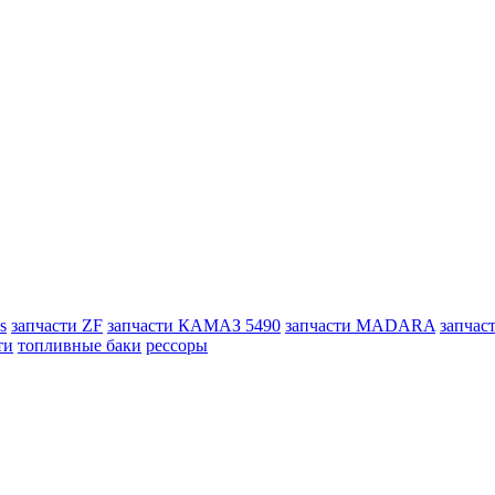
s
запчасти ZF
запчасти КАМАЗ 5490
запчасти MADARA
запчас
ти
топливные баки
рессоры