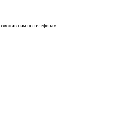
позвонив нам по телефонам
8 (8332) 703-912