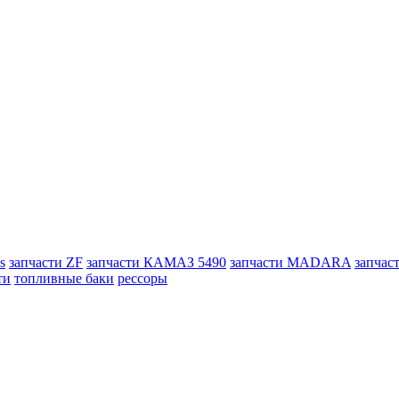
s
запчасти ZF
запчасти КАМАЗ 5490
запчасти MADARA
запчас
ти
топливные баки
рессоры