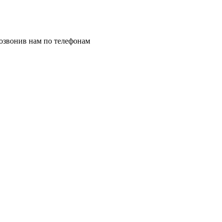
позвонив нам по телефонам
8 (8332) 703-912