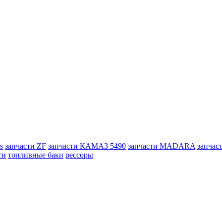
s
запчасти ZF
запчасти КАМАЗ 5490
запчасти MADARA
запчас
ти
топливные баки
рессоры