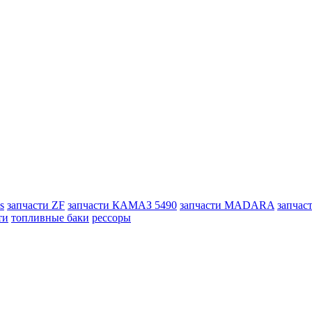
s
запчасти ZF
запчасти КАМАЗ 5490
запчасти MADARA
запчас
ти
топливные баки
рессоры