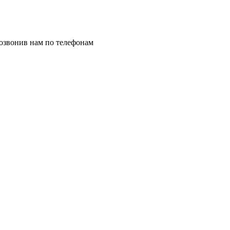
позвонив нам по телефонам
8 (8332) 703-912