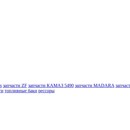
s
запчасти ZF
запчасти КАМАЗ 5490
запчасти MADARA
запчас
ти
топливные баки
рессоры