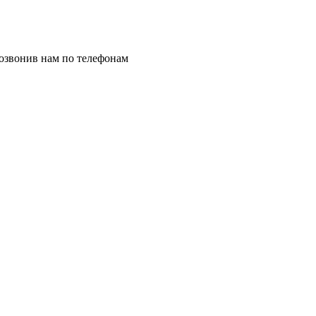
позвонив нам по телефонам
8 (8332) 703-912