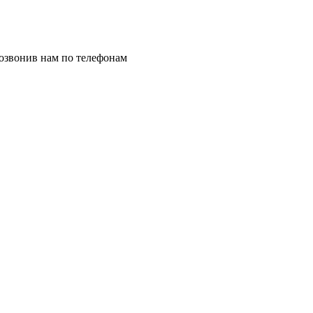
позвонив нам по телефонам
8 (8332) 703-912