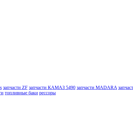
s
запчасти ZF
запчасти КАМАЗ 5490
запчасти MADARA
запчас
ти
топливные баки
рессоры