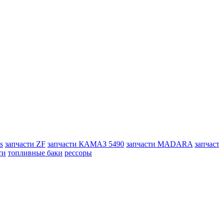
s
запчасти ZF
запчасти КАМАЗ 5490
запчасти MADARA
запчас
ти
топливные баки
рессоры