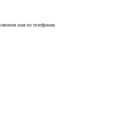
позвонив нам по телефонам
8 (8332) 703-912