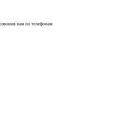
позвонив нам по телефонам
8 (8332) 703-912