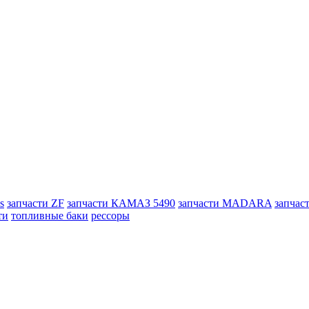
s
запчасти ZF
запчасти КАМАЗ 5490
запчасти MADARA
запчас
ти
топливные баки
рессоры