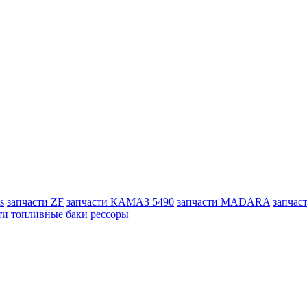
s
запчасти ZF
запчасти КАМАЗ 5490
запчасти MADARA
запчас
ти
топливные баки
рессоры