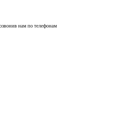
позвонив нам по телефонам
8 (8332) 703-912