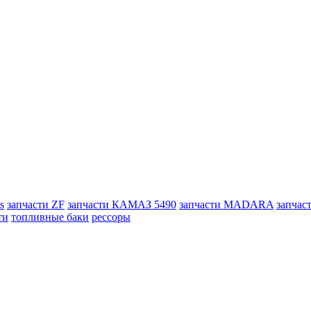
s
запчасти ZF
запчасти КАМАЗ 5490
запчасти MADARA
запчас
ти
топливные баки
рессоры