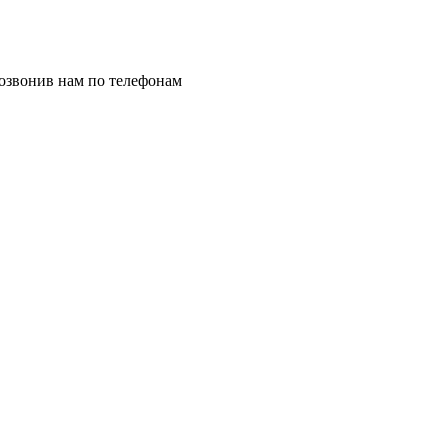
позвонив нам по телефонам
8 (8332) 703-912