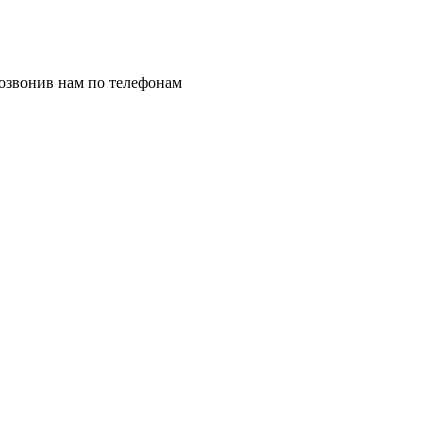
позвонив нам по телефонам
8 (8332) 703-912