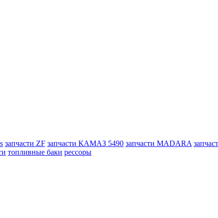
s
запчасти ZF
запчасти КАМАЗ 5490
запчасти MADARA
запчас
ти
топливные баки
рессоры