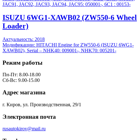
JAC91, JAC92, JAC93, JAC94, JAC95: 050001-, 6C1 : 00153-
ISUZU 6WG1-XAWB02 (ZW550-6 Wheel
Loader)
Актуальность: 2018
Модификации: HITACHI Engine for ZW550-6 (ISUZU 6WG1-
XAWB02), Serial – NHK40: 009001-, NHK70: 005201-
Режим работы
Пн-Пт: 8.00-18.00
Сб-Вс: 9.00-15.00
Адрес магазина
г. Киров, ул. Производственная, 29/1
Электронная почта
rusautokirov@mail.ru