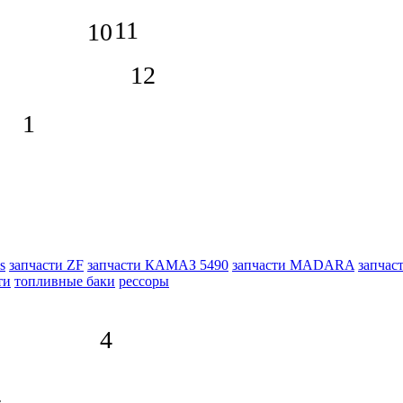
11
10
12
1
s
запчасти ZF
запчасти КАМАЗ 5490
запчасти MADARA
запчас
ти
топливные баки
рессоры
4