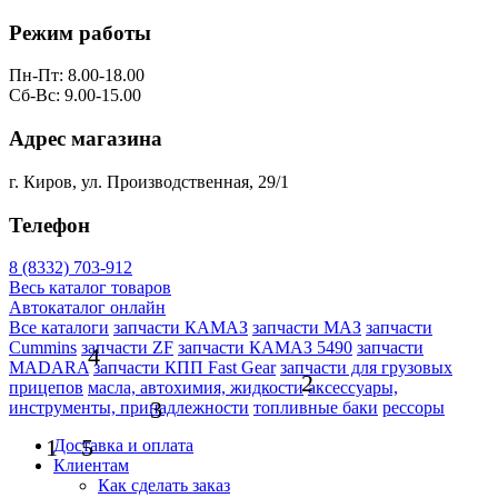
Режим работы
Пн-Пт: 8.00-18.00
Сб-Вс: 9.00-15.00
Адрес магазина
г. Киров, ул. Производственная, 29/1
Телефон
8 (8332) 703-912
Весь каталог товаров
Автокаталог онлайн
Все каталоги
запчасти КАМАЗ
запчасти МАЗ
запчасти
Cummins
запчасти ZF
запчасти КАМАЗ 5490
запчасти
4
MADARA
запчасти КПП Fast Gear
запчасти для грузовых
2
прицепов
масла, автохимия, жидкости
аксессуары,
3
инструменты, принадлежности
топливные баки
рессоры
1
5
Доставка и оплата
Клиентам
Как сделать заказ