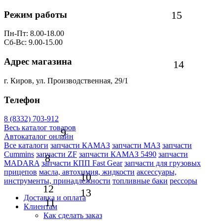
15
Режим работы
Пн-Пт: 8.00-18.00
Сб-Вс: 9.00-15.00
Адрес магазина
14
г. Киров, ул. Производственная, 29/1
Телефон
8 (8332) 703-912
Весь каталог товаров
9
Автокаталог онлайн
Все каталоги
запчасти КАМАЗ
запчасти МАЗ
запчасти
Cummins
запчасти ZF
запчасти КАМАЗ 5490
запчасти
8
MADARA
запчасти КПП Fast Gear
запчасти для грузовых
прицепов
масла, автохимия, жидкости
аксессуары,
10
инструменты, принадлежности
топливные баки
рессоры
12
13
Доставка и оплата
11
Клиентам
Как сделать заказ