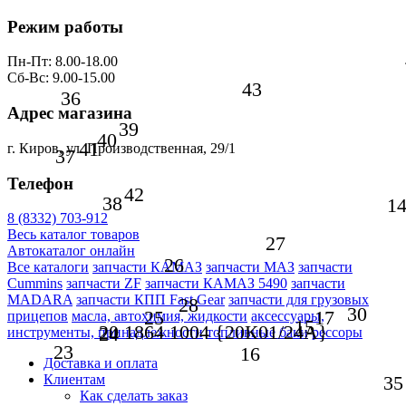
Режим работы
Пн-Пт: 8.00-18.00
Сб-Вс: 9.00-15.00
43
36
Адрес магазина
39
40
41
г. Киров, ул. Производственная, 29/1
37
Телефон
42
38
1
8 (8332) 703-912
Весь каталог товаров
27
Автокаталог онлайн
26
Все каталоги
запчасти КАМАЗ
запчасти МАЗ
запчасти
Cummins
запчасти ZF
запчасти КАМАЗ 5490
запчасти
MADARA
запчасти КПП Fast Gear
запчасти для грузовых
28
30
25
17
прицепов
масла, автохимия, жидкости
аксессуары,
15
20 1864 1004 {20К01/24А}
24
инструменты, принадлежности
топливные баки
рессоры
23
16
Доставка и оплата
35
Клиентам
Как сделать заказ