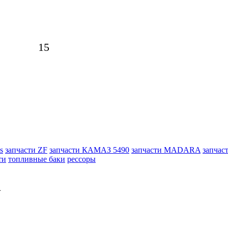
15
s
запчасти ZF
запчасти КАМАЗ 5490
запчасти MADARA
запчас
ти
топливные баки
рессоры
}