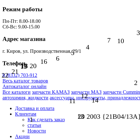
Режим работы
Пн-Пт: 8.00-18.00
Сб-Вс: 9.00-15.00
3
Адрес магазина
7
10
4
г. Киров, ул. Производственная, 29/1
5
6
16
Телефон
17
18
20
19
21
22
8 (8332) 703-912
Весь каталог товаров
2
Автокаталог онлайн
Все каталоги
запчасти КАМАЗ
запчасти МАЗ
запчасти Cummin
12
автохимия, жидкости
аксессуары, инструменты, принадлежнос
14
11
Доставка и оплата
Клиентам
13
20 2003 {21В04/13А
1
Как сделать заказ
статьи
Новости
Акции