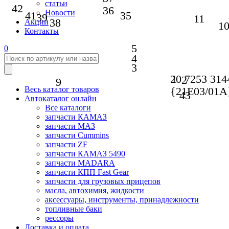
статьи
42
36
Новости
41
35
39
11
38
Акции
1
Контакты
5
0
4
3
20 7253 314
1
2
9
{21Е03/01А
Весь каталог товаров
43
Автокаталог онлайн
Все каталоги
запчасти КАМАЗ
запчасти МАЗ
запчасти Cummins
запчасти ZF
запчасти КАМАЗ 5490
запчасти MADARA
запчасти КПП Fast Gear
запчасти для грузовых прицепов
масла, автохимия, жидкости
аксессуары, инструменты, принадлежности
топливные баки
рессоры
Доставка и оплата