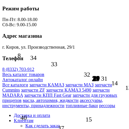
Режим работы
Пн-Пт: 8.00-18.00
Сб-Вс: 9.00-15.00
Адрес магазина
г. Киров, ул. Производственная, 29/1
8
34
Телефон
33
8 (8332) 703-912
32
Весь каталог товаров
21
24
27
30
29
23
18
22
17
19
25
28
16
31
20
26
Автокаталог онлайн
14
Все каталоги
запчасти КАМАЗ
запчасти МАЗ
запчасти
1
Cummins
запчасти ZF
запчасти КАМАЗ 5490
запчасти
MADARA
запчасти КПП Fast Gear
запчасти для грузовых
прицепов
масла, автохимия, жидкости
аксессуары,
инструменты, принадлежности
топливные баки
рессоры
Доставка и оплата
40
15
Клиентам
Как сделать заказ
37