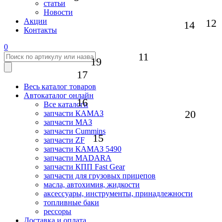
статьи
Новости
12
Акции
14
Контакты
0
11
19
17
Весь каталог товаров
Автокаталог онлайн
16
Все каталоги
20
запчасти КАМАЗ
запчасти МАЗ
запчасти Cummins
15
запчасти ZF
запчасти КАМАЗ 5490
запчасти MADARA
запчасти КПП Fast Gear
запчасти для грузовых прицепов
масла, автохимия, жидкости
аксессуары, инструменты, принадлежности
топливные баки
рессоры
Доставка и оплата