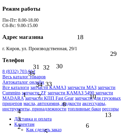
Режим работы
Пн-Пт: 8.00-18.00
Сб-Вс: 9.00-15.00
18
Адрес магазина
г. Киров, ул. Производственная, 29/1
29
Телефон
30
31
32
8 (8332) 703-912
35
Весь каталог товаров
Автокаталог онлайн
33
34
Все каталоги
запчасти КАМАЗ
запчасти МАЗ
запчасти
Cummins
запчасти ZF
запчасти КАМАЗ 5490
запчасти
1
7
10
MADARA
запчасти КПП Fast Gear
запчасти для грузовых
8
прицепов
масла, автохимия, жидкости
аксессуары,
инструменты, принадлежности
топливные баки
рессоры
4
13
3
Доставка и оплата
6
Клиентам
2
Как сделать заказ
5