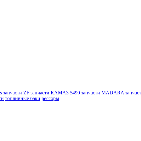
s
запчасти ZF
запчасти КАМАЗ 5490
запчасти MADARA
запчас
ти
топливные баки
рессоры