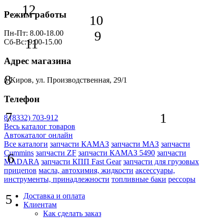
12
Режим работы
10
9
Пн-Пт: 8.00-18.00
11
Сб-Вс: 9.00-15.00
Адрес магазина
8
г. Киров, ул. Производственная, 29/1
Телефон
7
1
8 (8332) 703-912
Весь каталог товаров
Автокаталог онлайн
Все каталоги
запчасти КАМАЗ
запчасти МАЗ
запчасти
Cummins
запчасти ZF
запчасти КАМАЗ 5490
запчасти
6
MADARA
запчасти КПП Fast Gear
запчасти для грузовых
прицепов
масла, автохимия, жидкости
аксессуары,
инструменты, принадлежности
топливные баки
рессоры
5
Доставка и оплата
Клиентам
Как сделать заказ