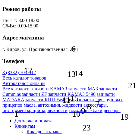
Режим работы
Пн-Пт: 8.00-18.00
Сб-Вс: 9.00-15.00
Адрес магазина
6
г. Киров, ул. Производственная, 29/1
Телефон
12
14
13
8 (8332) 703-912
Весь каталог товаров
2
Автокаталог онлайн
Все каталоги
запчасти КАМАЗ
запчасти МАЗ
запчасти
Cummins
запчасти ZF
запчасти КАМАЗ 5490
запчасти
15
11
MADARA
запчасти КПП Fast Gear
запчасти для грузовых
7
8
прицепов
масла, автохимия, жидкости
аксессуары,
9
инструменты, принадлежности
топливные баки
рессоры
1
10
19
Доставка и оплата
23
Клиентам
Как сделать заказ