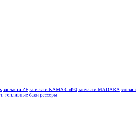
s
запчасти ZF
запчасти КАМАЗ 5490
запчасти MADARA
запчас
ти
топливные баки
рессоры