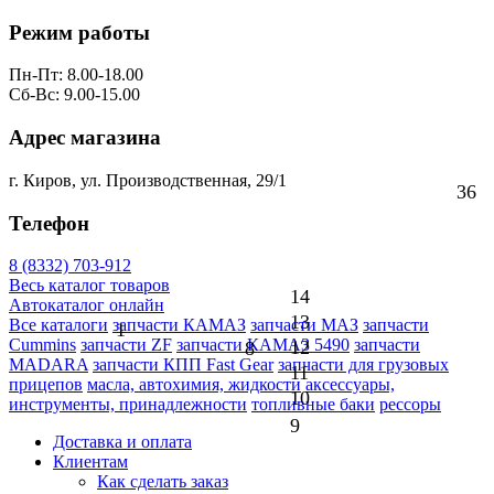
Режим работы
Пн-Пт: 8.00-18.00
Сб-Вс: 9.00-15.00
Адрес магазина
г. Киров, ул. Производственная, 29/1
36
Телефон
8 (8332) 703-912
Весь каталог товаров
14
Автокаталог онлайн
13
Все каталоги
запчасти КАМАЗ
запчасти МАЗ
запчасти
1
Cummins
запчасти ZF
запчасти КАМАЗ 5490
запчасти
12
8
MADARA
запчасти КПП Fast Gear
запчасти для грузовых
11
прицепов
масла, автохимия, жидкости
аксессуары,
10
инструменты, принадлежности
топливные баки
рессоры
9
Доставка и оплата
Клиентам
Как сделать заказ