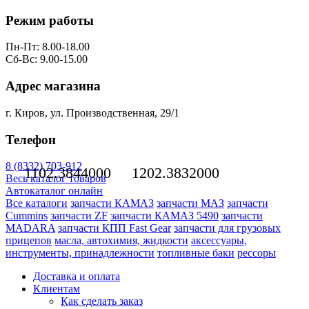
Режим работы
Пн-Пт: 8.00-18.00
Сб-Вс: 9.00-15.00
Адрес магазина
г. Киров, ул. Производственная, 29/1
Телефон
8 (8332) 703-912
1102.3844000
1202.3832000
Весь каталог товаров
Автокаталог онлайн
Все каталоги
запчасти КАМАЗ
запчасти МАЗ
запчасти
Cummins
запчасти ZF
запчасти КАМАЗ 5490
запчасти
MADARA
запчасти КПП Fast Gear
запчасти для грузовых
прицепов
масла, автохимия, жидкости
аксессуары,
инструменты, принадлежности
топливные баки
рессоры
Доставка и оплата
Клиентам
Как сделать заказ