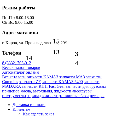
Режим работы
Пн-Пт: 8.00-18.00
Сб-Вс: 9.00-15.00
Адрес магазина
15
г. Киров, ул. Производственная, 29/1
13
Телефон
3
3
14
4
8 (8332) 703-912
Весь каталог товаров
Автокаталог онлайн
Все каталоги
запчасти КАМАЗ
запчасти МАЗ
запчасти
Cummins
запчасти ZF
запчасти КАМАЗ 5490
запчасти
MADARA
запчасти КПП Fast Gear
запчасти для грузовых
прицепов
масла, автохимия, жидкости
аксессуары,
инструменты, принадлежности
топливные баки
рессоры
Доставка и оплата
Клиентам
Как сделать заказ