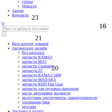
статьи
Новости
Акции
Контакты
23
0
16
16
16
21
Весь каталог товаров
Автокаталог онлайн
Все каталоги
запчасти КАМАЗ
запчасти МАЗ
20
запчасти Cummins
запчасти ZF
запчасти КАМАЗ 5490
запчасти MADARA
запчасти КПП Fast Gear
запчасти для грузовых прицепов
масла, автохимия, жидкости
аксессуары, инструменты, принадлежности
топливные баки
рессоры
Доставка и оплата