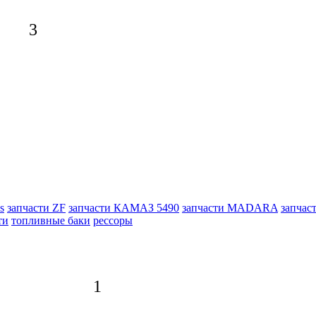
3
s
запчасти ZF
запчасти КАМАЗ 5490
запчасти MADARA
запчас
ти
топливные баки
рессоры
1