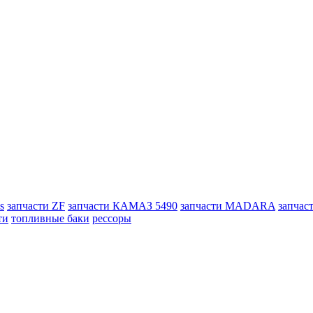
s
запчасти ZF
запчасти КАМАЗ 5490
запчасти MADARA
запчас
ти
топливные баки
рессоры