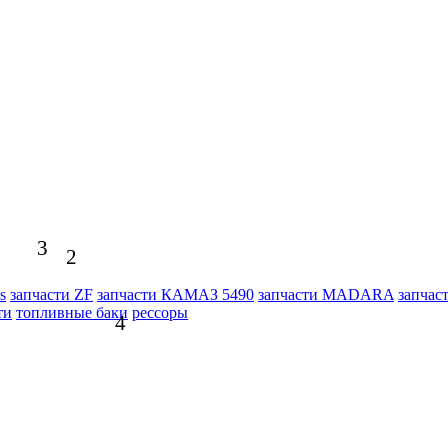
3
2
s
запчасти ZF
запчасти КАМАЗ 5490
запчасти MADARA
запчас
ти
топливные баки
рессоры
4