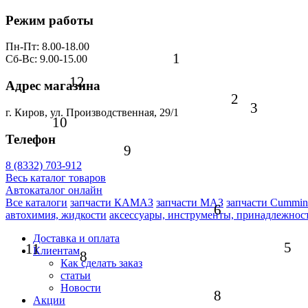
Режим работы
Пн-Пт: 8.00-18.00
1
Сб-Вс: 9.00-15.00
12
Адрес магазина
2
3
г. Киров, ул. Производственная, 29/1
10
Телефон
9
8 (8332) 703-912
Весь каталог товаров
Автокаталог онлайн
Все каталоги
запчасти КАМАЗ
запчасти МАЗ
запчасти Cummin
6
автохимия, жидкости
аксессуары, инструменты, принадлежнос
Доставка и оплата
5
11
Клиентам
8
Как сделать заказ
статьи
Новости
8
Акции