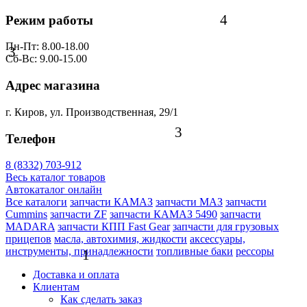
4
Режим работы
Пн-Пт: 8.00-18.00
3
Сб-Вс: 9.00-15.00
Адрес магазина
г. Киров, ул. Производственная, 29/1
3
Телефон
8 (8332) 703-912
Весь каталог товаров
Автокаталог онлайн
Все каталоги
запчасти КАМАЗ
запчасти МАЗ
запчасти
Cummins
запчасти ZF
запчасти КАМАЗ 5490
запчасти
MADARA
запчасти КПП Fast Gear
запчасти для грузовых
прицепов
масла, автохимия, жидкости
аксессуары,
инструменты, принадлежности
топливные баки
рессоры
1
Доставка и оплата
Клиентам
Как сделать заказ