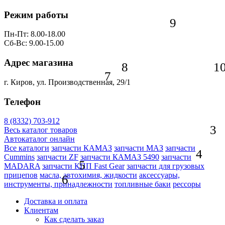
Режим работы
9
Пн-Пт: 8.00-18.00
Сб-Вс: 9.00-15.00
Адрес магазина
8
1
7
г. Киров, ул. Производственная, 29/1
Телефон
8 (8332) 703-912
3
Весь каталог товаров
Автокаталог онлайн
Все каталоги
запчасти КАМАЗ
запчасти МАЗ
запчасти
4
Cummins
запчасти ZF
запчасти КАМАЗ 5490
запчасти
5
MADARA
запчасти КПП Fast Gear
запчасти для грузовых
прицепов
масла, автохимия, жидкости
аксессуары,
6
инструменты, принадлежности
топливные баки
рессоры
Доставка и оплата
Клиентам
Как сделать заказ