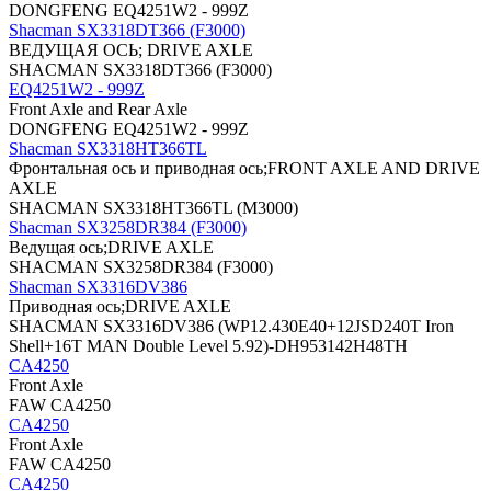
DONGFENG EQ4251W2 - 999Z
Shacman SX3318DT366 (F3000)
ВЕДУЩАЯ ОСЬ; DRIVE AXLE
SHACMAN SX3318DT366 (F3000)
EQ4251W2 - 999Z
Front Axle and Rear Axle
DONGFENG EQ4251W2 - 999Z
Shacman SX3318HT366TL
Фронтальная ось и приводная ось;FRONT AXLE AND DRIVE
AXLE
SHACMAN SX3318HT366TL (M3000)
Shacman SX3258DR384 (F3000)
Ведущая ось;DRIVE AXLE
SHACMAN SX3258DR384 (F3000)
Shacman SX3316DV386
Приводная ось;DRIVE AXLE
SHACMAN SX3316DV386 (WP12.430E40+12JSD240T Iron
Shell+16T MAN Double Level 5.92)-DH953142H48TH
CA4250
Front Axle
FAW CA4250
CA4250
Front Axle
FAW CA4250
CA4250