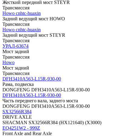
Жесткий передний мост STEYR
Трансмиссия
Howo cnhtc-huaxin
Задний ведущий мост HOWO
Трансмиссия
Howo cnhtc-huaxin
Задний ведущий мост STEYR
Трансмиссия
УРАЛ-63674
Мост задний
Трансмиссия
Howo
Мост задний
Трансмиссия
DFH3410A563-L15R-930-00
Рама, подвеска
DONGFENG DFH3410A563-L15R-930-00
DFH3410A563-L15R-930-00
Часть переднего вала, заднего моста
DONGFENG DFH3410A563-L15R-930-00
SX32566R384
DRIVE AXLE
SHACMAN SX32566R384 (HX121640) (X3000)
EQ4251W2 - 999Z
Front Axle and Rear Axle