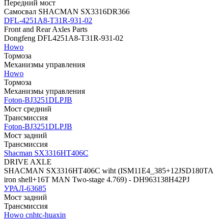
Передний мост
Самосвал SHACMAN SX3316DR366
DFL-4251A8-T31R-931-02
Front and Rear Axles Parts
Dongfeng DFL4251A8-T31R-931-02
Howo
Тормоза
Механизмы управления
Howo
Тормоза
Механизмы управления
Foton-BJ3251DLPJB
Мост средний
Трансмиссия
Foton-BJ3251DLPJB
Мост задний
Трансмиссия
Shacman SX3316HT406C
DRIVE AXLE
SHACMAN SX3316HT406C wiht (ISM11E4_385+12JSD180TA
iron shell+16T MAN Two-stage 4.769) - DH963138H42PJ
УРАЛ-63685
Мост задний
Трансмиссия
Howo cnhtc-huaxin