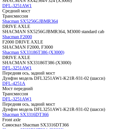
SHACMAN SX42564V324 (X3000)
DFL-3251AW1
Средний мост
Трансмиссия
Shacman SX5256GJBMR364
DRIVE AXLE
SHACMAN SX5256GJBMR364, M3000 standard cab
Shacman F2000
F2000 DRIVE AXLE
SHACMAN F2000, F3000
Shacman SX33186T386 (X3000)
DRIVE AXLE
SHACMAN SX33186T386 (X3000)
DFL-3251AW1
Передняя ось, задний мост
Дунфэн модель DFL3251AW1-K21R-931-02 (шасси)
DFL-4251A
Мост передний
Трансмиссия
DFL-3251AW1
Передняя ось, задний мост
Дунфэн модель DFL3251AW1-K21R-931-02 (шасси)
Shacman SX3316DT366
Front axle
Самосвал Shacman SX3316DT366