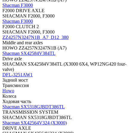
Shacman F3000
F2000 DRIVE AXLE
SHACMAN F2000, F3000
Shacman F3000
F2000 CLUTCH 2
SHACMAN F2000, F3000
ZZ4257N3247N1B_A7_D12_380
Middle and rear axles
HOWO ZZ4257N3247N1B (A7)
Shacman SX42584V384TL
Drive axle
SHACMAN SX42584V384TL (X3000 6X4, WP12NG420 four-
valve)
DFL-3251AW1
Задний мост
Трансмиссия
Howo
Колеса
Ходовая часть
Shacman SX5318GJBDT386TL
TRANSMISSION SYSTEM
SHACMAN SX5318GJBDT386TL
Shacman SX42564V324 (X3000)
DRIVE AXLE