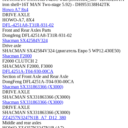
iron shell+16T MAN Two-stage 5.92) - DH953138H42TK
Howo A7 8x4
DRIVE AXLE
HOWO-A7, 8X4
DFL-4251A8-T31R-931-02
Front and Rear Axles Parts
Dongfeng DFL4251A8-T31R-931-02
Shacman SX42584V324
Drive axle
SHACMAN SX42584V324 (двигатель Евро 5 WP12.430E50)
Shacman F2000
F2000 CLUTCH 2
SHACMAN F2000, F3000
DFL4251A-T04-930-00CA
Section of Front Axle and Rear Axle
DongFeng DFL4251A-T04-930-00CA
Shacman SX331863366 (X3000)
DRIVE AXLE
SHACMAN SX331863366 (X3000)
Shacman SX331863366 (X3000)
DRIVE AXLE
SHACMAN SX331863366 (X3000)
ZZ4257N3247N1B_A7_D12_380
Middle and rear axles
HOWO ZZ4257N3247N1B (A7)