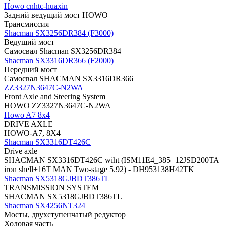
Howo cnhtc-huaxin
Задний ведущий мост HOWO
Трансмиссия
Shacman SX3256DR384 (F3000)
Ведущий мост
Самосвал Shacman SX3256DR384
Shacman SX3316DR366 (F2000)
Передний мост
Самосвал SHACMAN SX3316DR366
ZZ3327N3647C-N2WA
Front Axle and Steering System
HOWO ZZ3327N3647C-N2WA
Howo A7 8x4
DRIVE AXLE
HOWO-A7, 8X4
Shacman SX3316DT426C
Drive axle
SHACMAN SX3316DT426C wiht (ISM11E4_385+12JSD200TA
iron shell+16T MAN Two-stage 5.92) - DH953138H42TK
Shacman SX5318GJBDT386TL
TRANSMISSION SYSTEM
SHACMAN SX5318GJBDT386TL
Shacman SX4256NT324
Мосты, двухступенчатый редуктор
Ходовая часть