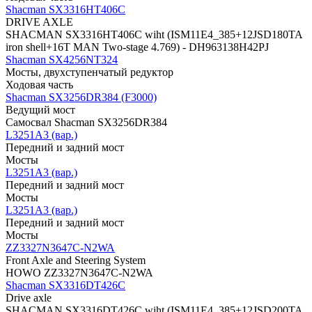
Shacman SX3316HT406C
DRIVE AXLE
SHACMAN SX3316HT406C wiht (ISM11E4_385+12JSD180TA
iron shell+16T MAN Two-stage 4.769) - DH963138H42PJ
Shacman SX4256NT324
Мосты, двухступенчатый редуктор
Ходовая часть
Shacman SX3256DR384 (F3000)
Ведущий мост
Самосвал Shacman SX3256DR384
L3251A3 (вар.)
Передний и задний мост
Мосты
L3251A3 (вар.)
Передний и задний мост
Мосты
L3251A3 (вар.)
Передний и задний мост
Мосты
ZZ3327N3647C-N2WA
Front Axle and Steering System
HOWO ZZ3327N3647C-N2WA
Shacman SX3316DT426C
Drive axle
SHACMAN SX3316DT426C wiht (ISM11E4_385+12JSD200TA