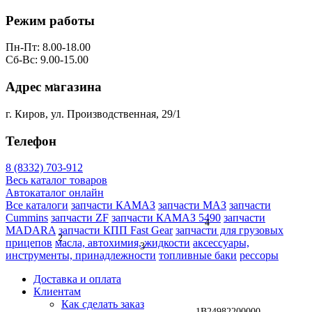
Режим работы
Пн-Пт: 8.00-18.00
Сб-Вс: 9.00-15.00
Адрес магазина
1
г. Киров, ул. Производственная, 29/1
Телефон
8 (8332) 703-912
Весь каталог товаров
Автокаталог онлайн
Все каталоги
запчасти КАМАЗ
запчасти МАЗ
запчасти
Cummins
запчасти ZF
запчасти КАМАЗ 5490
запчасти
4
MADARA
запчасти КПП Fast Gear
запчасти для грузовых
2
прицепов
масла, автохимия, жидкости
аксессуары,
3
инструменты, принадлежности
топливные баки
рессоры
Доставка и оплата
Клиентам
Как сделать заказ
1B24982200000