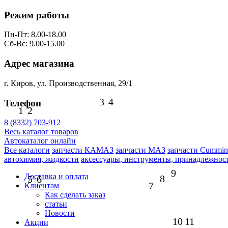
Режим работы
Пн-Пт: 8.00-18.00
Сб-Вс: 9.00-15.00
Адрес магазина
г. Киров, ул. Производственная, 29/1
3
4
Телефон
1
2
8 (8332) 703-912
Весь каталог товаров
Автокаталог онлайн
Все каталоги
запчасти КАМАЗ
запчасти МАЗ
запчасти Cummin
автохимия, жидкости
аксессуары, инструменты, принадлежнос
9
Доставка и оплата
8
5
6
7
Клиентам
Как сделать заказ
статьи
Новости
10
11
Акции