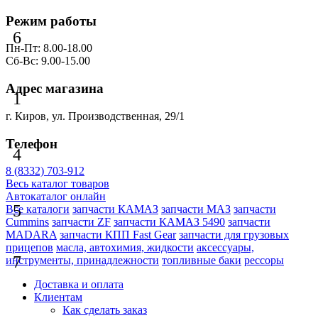
Режим работы
6
Пн-Пт: 8.00-18.00
Сб-Вс: 9.00-15.00
Адрес магазина
1
г. Киров, ул. Производственная, 29/1
Телефон
4
8 (8332) 703-912
Весь каталог товаров
Автокаталог онлайн
5
Все каталоги
запчасти КАМАЗ
запчасти МАЗ
запчасти
Cummins
запчасти ZF
запчасти КАМАЗ 5490
запчасти
MADARA
запчасти КПП Fast Gear
запчасти для грузовых
прицепов
масла, автохимия, жидкости
аксессуары,
7
инструменты, принадлежности
топливные баки
рессоры
Доставка и оплата
Клиентам
Как сделать заказ