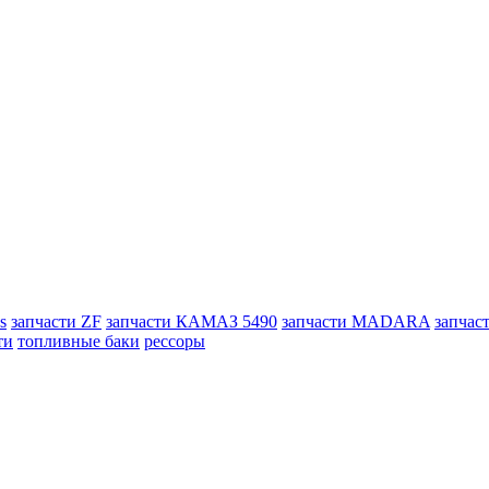
s
запчасти ZF
запчасти КАМАЗ 5490
запчасти MADARA
запчас
ти
топливные баки
рессоры