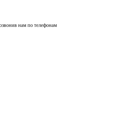
позвонив нам по телефонам
8 (8332) 703-912