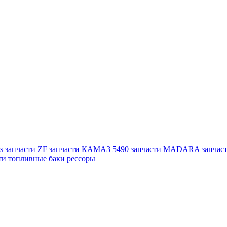
s
запчасти ZF
запчасти КАМАЗ 5490
запчасти MADARA
запчас
ти
топливные баки
рессоры