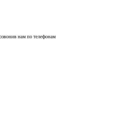
позвонив нам по телефонам
8 (8332) 703-912