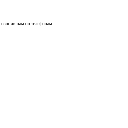
позвонив нам по телефонам
8 (8332) 703-912