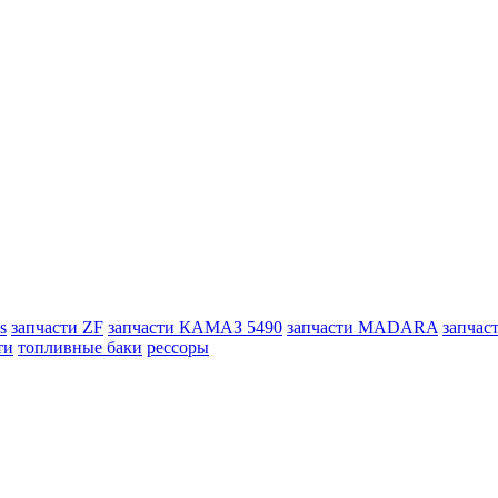
s
запчасти ZF
запчасти КАМАЗ 5490
запчасти MADARA
запчас
ти
топливные баки
рессоры