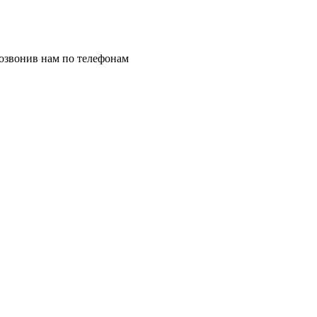
позвонив нам по телефонам
8 (8332) 703-912