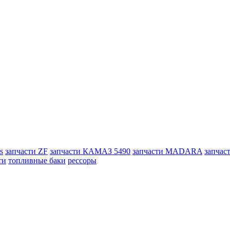
s
запчасти ZF
запчасти КАМАЗ 5490
запчасти MADARA
запчас
ти
топливные баки
рессоры