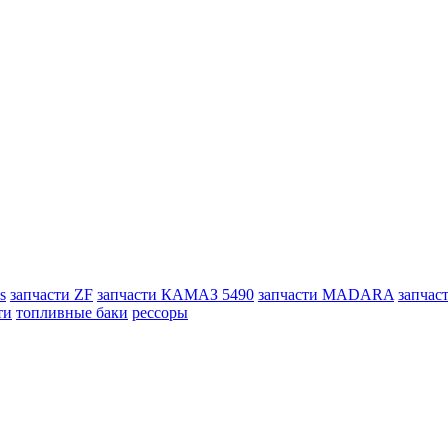
s
запчасти ZF
запчасти КАМАЗ 5490
запчасти MADARA
запчас
ти
топливные баки
рессоры