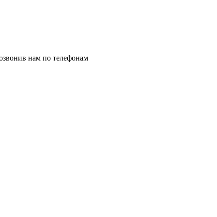
позвонив нам по телефонам
8 (8332) 703-912