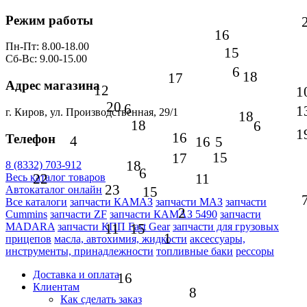
Режим работы
16
Пн-Пт: 8.00-18.00
15
Сб-Вс: 9.00-15.00
6
18
17
Адрес магазина
12
1
20
6
1
г. Киров, ул. Производственная, 29/1
18
18
6
1
16
Телефон
4
16
5
15
17
18
8 (8332) 703-912
6
22
11
Весь каталог товаров
23
15
Автокаталог онлайн
Все каталоги
запчасти КАМАЗ
запчасти МАЗ
запчасти
2
Cummins
запчасти ZF
запчасти КАМАЗ 5490
запчасти
11
15
MADARA
запчасти КПП Fast Gear
запчасти для грузовых
1
прицепов
масла, автохимия, жидкости
аксессуары,
инструменты, принадлежности
топливные баки
рессоры
Доставка и оплата
16
Клиентам
8
Как сделать заказ