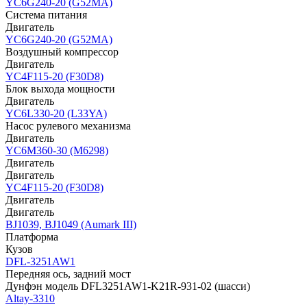
YC6G240-20 (G52MA)
Система питания
Двигатель
YC6G240-20 (G52MA)
Воздушный компрессор
Двигатель
YC4F115-20 (F30D8)
Блок выхода мощности
Двигатель
YC6L330-20 (L33YA)
Насос рулевого механизма
Двигатель
YC6M360-30 (M6298)
Двигатель
Двигатель
YC4F115-20 (F30D8)
Двигатель
Двигатель
BJ1039, BJ1049 (Aumark III)
Платформа
Кузов
DFL-3251AW1
Передняя ось, задний мост
Дунфэн модель DFL3251AW1-K21R-931-02 (шасси)
Altay-3310