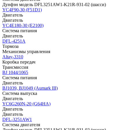
Дунфэн модель DFL3251AW1-K21R-931-02 (шасси)
YC4F90-30 (F51D1)
Двигатель
Двигатель
YC4E180-30 (E2100)
Система питания
Двигатель
DFL-4251A
Тормоза
Механизмы управления
Altay-3310
Коробка передач
Трансмиссия
BJ 1044/1065
Система питания
Двигатель
BJ1039, BJ1049 (Aumark III)
Система выпуска
Двигатель
YC6G260N-20 (G64HA)
Двигатель
Двигатель
DFL-3251AW1
Система двигателя
Дунфэн модель DFL3251AW1-K21R-931-02 (шасси)